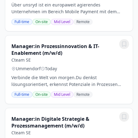
Über unsryd ist ein europaweit agierendes
Unternehmen im Bereich Mobile Payment mit dem
Schwerpunkt ryd pay. Mit ryd bezahlt man an der
Full-time
On-site
Mid Level
Remote
Tankstelle per App oder Infotainmentsystem vom Auto
aus....
Manager:in Prozessinnovation & IT-
Enablement (m/w/d)
Cteam SE
Ummendorf
Today
Verbinde die Welt von morgen.Du denkst
lösungsorientiert, erkennst Potenziale in Prozessen
und willst Digitalisierung aktiv
Full-time
On-site
Mid Level
Remote
mitgestalten.Willkommen bei Cteam.Cteam ist ein
führender Dienstleister im...
Manager:in Digitale Strategie &
Prozessmanagement (m/w/d)
Cteam SE