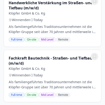
Handwerkliche Verstärkung im Straßen- und
Tiefbau (m/w/d)
Klöpfer GmbH & Co. Kg
Winnenden
Today
Als familiengeführtes Traditions­unternehmen ist die
Klöpfer-Gruppe seit über 70 Jahren und mittlerweile in
der dritten Generation erfolgreich in der Bauwirtschaft
Full-time
On-site
Mid Level
Remote
tätig. Mit Betrieben im Tief- und...
Fachkraft Bautechnik - Straßen- und Tiefbau
(m/w/d)
Klöpfer GmbH & Co. Kg
Winnenden
Today
Als familiengeführtes Traditions­unternehmen ist die
Klöpfer-Gruppe seit über 70 Jahren und mittlerweile in
der dritten Generation erfolgreich in der Bauwirtschaft
Full-time
On-site
Mid Level
Remote
tätig. Mit Betrieben im Tief- und...