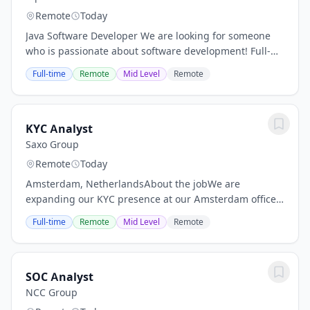
Remote
Today
Java Software Developer We are looking for someone
who is passionate about software development! Full-
time As an experienced Java Software Developer, you
Full-time
Remote
Mid Level
Remote
have a wide range of opportunities. Do you...
KYC Analyst
Saxo Group
Remote
Today
Amsterdam, NetherlandsAbout the jobWe are
expanding our KYC presence at our Amsterdam office
by establishing a team to support our Independent
Full-time
Remote
Mid Level
Remote
Asset Manager (IAM) segment. The IAM segment
represents...
SOC Analyst
NCC Group