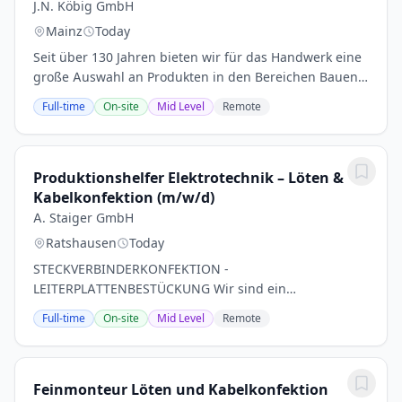
J.N. Köbig GmbH
Mainz
Today
Seit über 130 Jahren bieten wir für das Handwerk eine
große Auswahl an Produkten in den Bereichen Bauen,
Wohnen, Sanieren, Renovieren und Modernisieren. Im
Full-time
On-site
Mid Level
Remote
Mittelpunkt unserer Arbeit steht dabei...
Produktionshelfer Elektrotechnik – Löten &
Kabelkonfektion (m/w/d)
A. Staiger GmbH
Ratshausen
Today
STECKVERBINDERKONFEKTION -
LEITERPLATTENBESTÜCKUNG Wir sind ein
mittelständisches Unternehmen im Bereich der
Full-time
On-site
Mid Level
Remote
Kabelkonfektion und Leiterplattenbestückung. Seit
Jahrzehnten sind wir ein beliebter...
Feinmonteur Löten und Kabelkonfektion