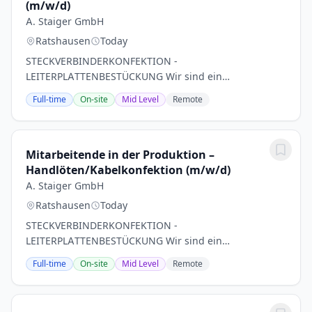
(m/w/d)
A. Staiger GmbH
Ratshausen
Today
STECKVERBINDERKONFEKTION -
LEITERPLATTENBESTÜCKUNG Wir sind ein
mittelständisches Unternehmen im Bereich der
Full-time
On-site
Mid Level
Remote
Kabelkonfektion und Leiterplattenbestückung. Seit
Jahrzehnten sind wir ein beliebter...
Mitarbeitende in der Produktion –
Handlöten/Kabelkonfektion (m/w/d)
A. Staiger GmbH
Ratshausen
Today
STECKVERBINDERKONFEKTION -
LEITERPLATTENBESTÜCKUNG Wir sind ein
mittelständisches Unternehmen im Bereich der
Full-time
On-site
Mid Level
Remote
Kabelkonfektion und Leiterplattenbestückung. Seit
Jahrzehnten sind wir ein beliebter...