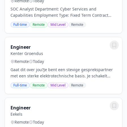
Remote
Today
SOC Analyst Department: Cyber Services and
Capabilities Employment Type: Fixed Term Contract
Location: NLD Rijswijk Description SOC Analysts are
Full-time
Remote
Mid Level
Remote
responsible for managing and resolving security...
Engineer
Kenter Groendus
Remote
Today
Gaat dit over jou?Je bent een stevige gesprekspartner
met een sterke elektrotechnische basis. Je schakelt
moeiteloos tussen inhoudelijke details en het grotere
Full-time
Remote
Mid Level
Remote
geheel en weet anderen mee te nemen in...
Engineer
Eekels
Remote
Today