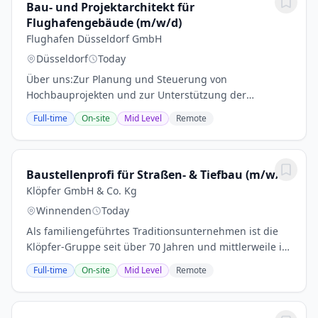
Bau- und Projektarchitekt für
Flughafengebäude (m/w/d)
Flughafen Düsseldorf GmbH
Düsseldorf
Today
Über uns:Zur Planung und Steuerung von
Hochbauprojekten und zur Unterstützung der
Masterplanung am Flughafen Düsseldorf GmbH
Full-time
On-site
Mid Level
Remote
suchen wir Sie für die Abteilung Masterplan / Planung
und Bau, im...
Baustellenprofi für Straßen- & Tiefbau (m/w/d)
Klöpfer GmbH & Co. Kg
Winnenden
Today
Als familiengeführtes Traditions­unternehmen ist die
Klöpfer-Gruppe seit über 70 Jahren und mittlerweile in
der dritten Generation erfolgreich in der Bauwirtschaft
Full-time
On-site
Mid Level
Remote
tätig. Mit Betrieben im Tief- und...