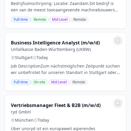
Bedrijfsomschrijving: Locatie: Zaandam.Dit bedrijf is
een van de meest toonaangevende machinebouwers
uit de regio. Als wereldmarktleider op het gebied van
Full-time
Remote
Mid Level
Remote
hun proces technische machines worden er...
Business Intelligence Analyst (m/w/d)
Unfallkasse Baden-Württemberg (UKBW)
Stuttgart
Today
Job DescriptionZum nächstmöglichen Zeitpunkt suchen
wir unbefristet für unseren Standort in Stuttgart oder
Karlsruhe einen Business Intelligence Analyst
Full-time
On-site
Mid Level
Remote
(m/w/d).Sie haben ein gutes Gespür für Zahlen...
Vertriebsmanager Fleet & B2B (m/w/d)
ryd GmbH
München
Today
Über unsryd ist ein europaweit agierendes