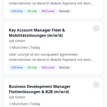
Unternehmen im Bereich Mobile Payment mit dem
Schwerpunkt ryd pay. Mit ryd bezahlt man an der
Full-time
On-site
Mid Level
Remote
Tankstelle per App oder Infotainmentsystem vom Auto
aus....
Key Account Manager Fleet &
Mobilitätslösungen (m/w/d)
ryd GmbH
München
Today
Über unsryd ist ein europaweit agierendes
Unternehmen im Bereich Mobile Payment mit dem
Schwerpunkt ryd pay. Mit ryd bezahlt man an der
Full-time
On-site
Mid Level
Remote
Tankstelle per App oder Infotainmentsystem vom Auto
aus....
Business Development Manager
Flottenlösungen & B2B (m/w/d)
ryd GmbH
München
Today