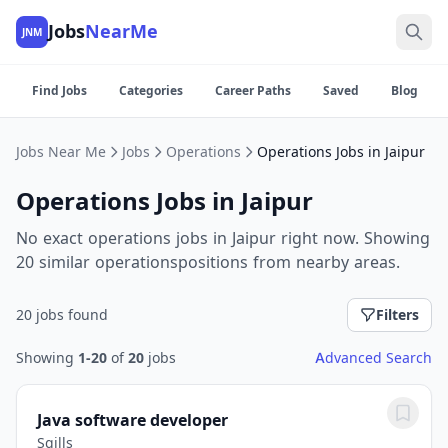
Jobs
NearMe
JNM
Find Jobs
Categories
Career Paths
Saved
Blog
Jobs Near Me
Jobs
Operations
Operations Jobs in Jaipur
Operations Jobs in Jaipur
No exact operations jobs in Jaipur right now. Showing
20 similar operationspositions from nearby areas.
20 jobs found
Filters
Showing
1-20
of
20
jobs
Advanced Search
Java software developer
Sqills