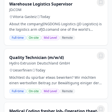
Warehouse Logistics Supervisor
JD.COM
Vitoria Gasteiz
Today
About the companyJINGDONG Logistics (JD Logistics) is
the logistics arm ofJD.comand one of the world's
leading technology-driven supply chain solutions
Full-time
On-site
Mid Level
Remote
providers. Leveraging advanced expertise in...
Quality Technician (m/w/d)
Hydro Extrusion Deutschland GmbH
Ueserfinien
Today
Möchtest du spür­bar etwas bewirken? Wir möchten
einen wert­vollen Bei­trag zur Bewäl­tigung einiger der
drän­gendsten Heraus­forderungen der Welt leisten.
Full-time
On-site
Mid Level
Remote
Seit über einem Jahr­hundert sind unsere...
Medical Coding fresher Job- Operation theater