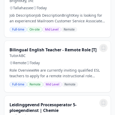
BrightKey, Inc
Tallahassee
Today
Job DescriptionJob DescriptionBrightKey is looking for
an experienced Mailroom Customer Service Associate
in Tallahassee, FL! We offer competitive benefits, paid
Full-time
On-site
Mid Level
Remote
time off, and a 401K program with a...
Bilingual English Teacher - Remote Role [T]
TutorABC
Remote
Today
Role OverviewWe are currently inviting qualified ESL
teachers to apply for a remote instructional role
supporting international learners through our
Full-time
Remote
Mid Level
Remote
structured online teaching platform.This is a...
Leidinggevend Procesoperator 5-
ploegendienst | Chemie