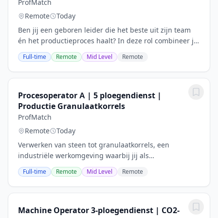
ProfMatch
Remote
Today
Ben jij een geboren leider die het beste uit zijn team
én het productieproces haalt? In deze rol combineer je
techniek, leiderschap en procesbeheersing. Jij zorgt
Full-time
Remote
Mid Level
Remote
dat alles soepel draait en staat...
Procesoperator A | 5 ploegendienst |
Productie Granulaatkorrels
ProfMatch
Remote
Today
Verwerken van steen tot granulaatkorrels, een
industriële werkomgeving waarbij jij als
procesoperator A ons gehele proces gaat beheren,
Full-time
Remote
Mid Level
Remote
controleren en waar nodig bijsturen. Je krijgt als
operator...
Machine Operator 3-ploegendienst | CO2-