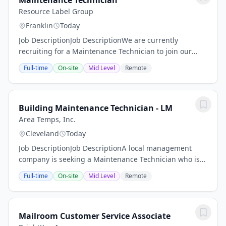
Maintenance Technician
Resource Label Group
Franklin
Today
Job DescriptionJob DescriptionWe are currently
recruiting for a Maintenance Technician to join our
team! The Maintenance Technician will be responsible
Full-time
On-site
Mid Level
Remote
for repairing and maintaining machinery and...
Building Maintenance Technician - LM
Area Temps, Inc.
Cleveland
Today
Job DescriptionJob DescriptionA local management
company is seeking a Maintenance Technician who is
responsible for maintaining the physical condition,
Full-time
On-site
Mid Level
Remote
safety, appearance, and overall operation of...
Mailroom Customer Service Associate