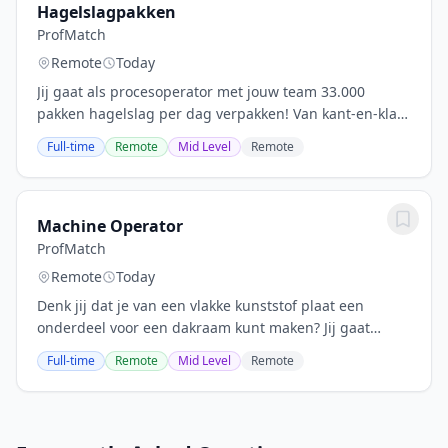
Hagelslagpakken
ProfMatch
Remote
Today
Jij gaat als procesoperator met jouw team 33.000
pakken hagelslag per dag verpakken! Van kant-en-klare
hagelslag tot en met consumentenverpakking en
Full-time
Remote
Mid Level
Remote
verscheping, jij controleert en stuurt het gehele...
Machine Operator
ProfMatch
Remote
Today
Denk jij dat je van een vlakke kunststof plaat een
onderdeel voor een dakraam kunt maken? Jij gaat
namelijk werken met een vormmachine en een CNC-
Full-time
Remote
Mid Level
Remote
machine. De vormmachine verwarmt de kunststof
plaat...