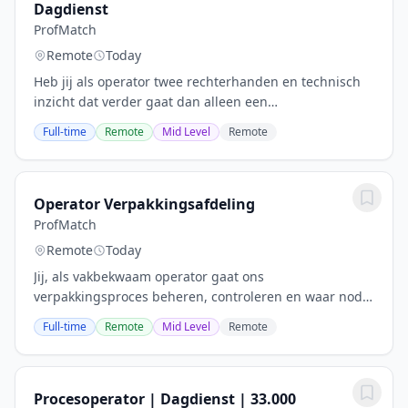
Dagdienst
ProfMatch
Remote
Today
Heb jij als operator twee rechterhanden en technisch
inzicht dat verder gaat dan alleen een
gebruiksaanwijzing lezen? Dan is dit jouw kans om te
Full-time
Remote
Mid Level
Remote
werken met kracht, precisie en trots. Als machine...
Operator Verpakkingsafdeling
ProfMatch
Remote
Today
Jij, als vakbekwaam operator gaat ons
verpakkingsproces beheren, controleren en waar nodig
bijsturen. Samen met jouw ploeg verpak je 8000
Full-time
Remote
Mid Level
Remote
pakken meel per dag. Je krijgt o.a. Te maken met:
Vulmachines...
Procesoperator | Dagdienst | 33.000