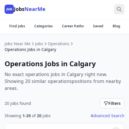
Jobs
NearMe
JNM
Find Jobs
Categories
Career Paths
Saved
Blog
Jobs Near Me
Jobs
Operations
Operations Jobs in Calgary
Operations Jobs in Calgary
No exact operations jobs in Calgary right now.
Showing 20 similar operationspositions from nearby
areas.
20 jobs found
Filters
Showing
1-20
of
20
jobs
Advanced Search