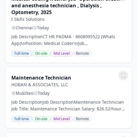
and anesthesia technician , Dialysis ,
Optometry, 2025
I Skills Solutions
Chennai
Today
Job DescriptionCT HR PADMA - 8608995522 (Whats
App)\nPosition: Medical Coder\nJob
Description:\nMedical Coding is the process of
Full-time
On-site
Mid Level
Remote
conversion of text information related to healthcare
services into...
Maintenance Technician
HOBAN & ASSOCIATES, LLC
Mukilteo
Today
Job DescriptionJob DescriptionMaintenance Technician
Job Title: Maintenance Technician Salary: $26.52/hour
Schedule: Full-TimeCARVEL HARBOUR POINTE –
Full-time
On-site
Mid Level
Remote
MUKILTEO, WA Visit us: Apartments in Mukilteo, WA...