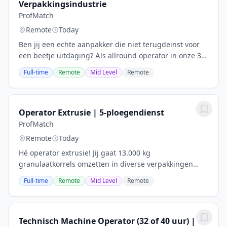
Verpakkingsindustrie
ProfMatch
Remote
Today
Ben jij een echte aanpakker die niet terugdeinst voor
een beetje uitdaging? Als allround operator in onze 3-
ploegendienst ga je aan de slag met het breken, malen
Full-time
Remote
Mid Level
Remote
en verpakken van maar liefst 20.000...
Operator Extrusie | 5-ploegendienst
ProfMatch
Remote
Today
Hé operator extrusie! Jij gaat 13.000 kg
granulaatkorrels omzetten in diverse verpakkingen
voor de voedingsmiddelenindustrie, zoals
Full-time
Remote
Mid Level
Remote
snoepzakken, chipszakken en boterbakken. Jij krijgt als
operator de...
Technisch Machine Operator (32 of 40 uur) |