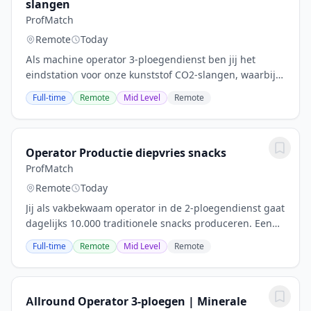
slangen
ProfMatch
Remote
Today
Als machine operator 3-ploegendienst ben jij het
eindstation voor onze kunststof CO2-slangen, waarbij
jij 18.000 meter slang per dag bewerkt en oprolt voor
Full-time
Remote
Mid Level
Remote
aflevering. Je krijgt als operator...
Operator Productie diepvries snacks
ProfMatch
Remote
Today
Jij als vakbekwaam operator in de 2-ploegendienst gaat
dagelijks 10.000 traditionele snacks produceren. Een
proces van grondstof tot ingepakt product. Een fysieke
Full-time
Remote
Mid Level
Remote
uitdaging waarin jij ons...
Allround Operator 3-ploegen | Minerale