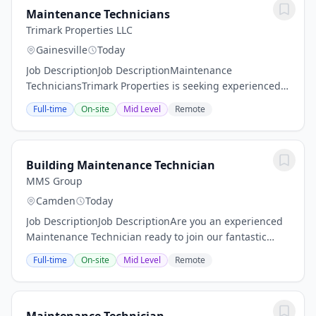
Maintenance Technicians
Trimark Properties LLC
Gainesville
Today
Job DescriptionJob DescriptionMaintenance
TechniciansTrimark Properties is seeking experienced
Maintenance Technicians! We are a great company,
Full-time
On-site
Mid Level
Remote
seeking great team members to join our talented and...
Building Maintenance Technician
MMS Group
Camden
Today
Job DescriptionJob DescriptionAre you an experienced
Maintenance Technician ready to join our fantastic
team of professionals? MMS Group is on the hunt for
Full-time
On-site
Mid Level
Remote
someone like YOU! Our Maintenance...