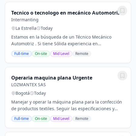
Tecnico o tecnologo en mecánico Automotriz
Intermanting
La Estrella
Today
Estamos en la búsqueda de un Técnico Mecánico
Automotriz . Si tiene Sólida experiencia en
mantenimiento automotriz y motores, podría ser el
Full-time
On-site
Mid Level
Remote
candidato perfecto para nosotros. En este rol, serás...
Operaria maquina plana Urgente
LOZMANTEX SAS
Bogotá
Today
Manejar y operar la máquina plana para la confección
de productos textiles. Seguir las especificaciones y
pautas de calidad establecidas para cada producto.
Full-time
On-site
Mid Level
Remote
Realizar ajustes menores a la máquina para...