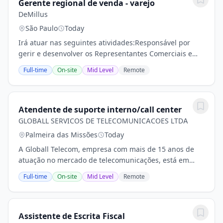
Gerente regional de venda - varejo
DeMillus
São Paulo
Today
Irá atuar nas seguintes atividades:Responsável por
gerir e desenvolver os Representantes Comerciais e
Gerentes de Contas Estratégicas, nos temas relativos a
Full-time
On-site
Mid Level
Remote
ampliação da base de clientes, segmentação...
Atendente de suporte interno/call center
GLOBALL SERVICOS DE TELECOMUNICACOES LTDA
Palmeira das Missões
Today
A Globall Telecom, empresa com mais de 15 anos de
atuação no mercado de telecomunicações, está em
busca de um(a) Atendente em Suporte Interno/Call
Full-time
On-site
Mid Level
Remote
Center para integrar nossa equipe na matriz, em...
Assistente de Escrita Fiscal