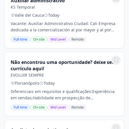
Auxiliar administrativo
KS Temporal
Valle del Cauca
Today
Vacante: Auxiliar Administrativo Ciudad: Cali Empresa
dedicada a la comercialización al por mayor y al por
menor de bebidas se encuentra en la búsqueda de un
Full-time
On-site
Mid Level
Remote
Auxiliar Administrativo con conocimientos...
Não encontrou uma oportunidade? deixe seu
currículo aqui!
EVOLUIR SEMPRE
Florianópolis
Today
Diferenciais em requisitos e qualificações:Experiência
em vendas;Habilidade em prospecção de
clientes;Habilidade em redes sociais;Habilidade para
Full-time
On-site
Mid Level
Remote
trabalhar em equipe;Boa...