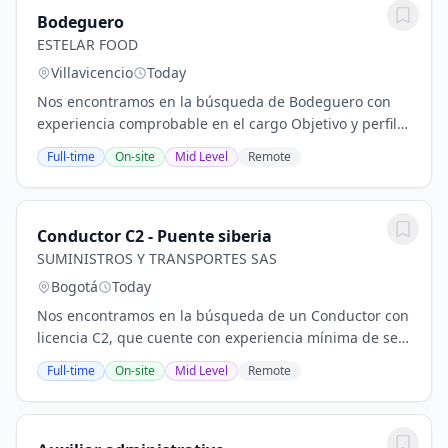
Bodeguero
ESTELAR FOOD
Villavicencio
Today
Nos encontramos en la búsqueda de Bodeguero con
experiencia comprobable en el cargo Objetivo y perfil
del puesto: Buscamos un perfil proactivo con sólidas
Full-time
On-site
Mid Level
Remote
habilidades para la recepción de mercancías,...
Conductor C2 - Puente siberia
SUMINISTROS Y TRANSPORTES SAS
Bogotá
Today
Nos encontramos en la búsqueda de un Conductor con
licencia C2, que cuente con experiencia mínima de seis
(6) meses en el cargo. Ubicación: Preferiblemente
Full-time
On-site
Mid Level
Remote
candidatos que residan en zonas cercanas a...