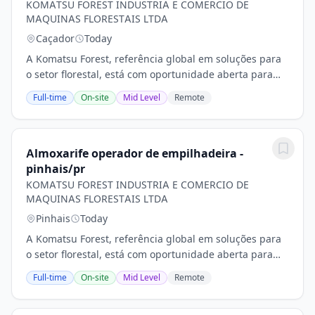
KOMATSU FOREST INDUSTRIA E COMERCIO DE
MAQUINAS FLORESTAIS LTDA
Caçador
Today
A Komatsu Forest, referência global em soluções para
o setor florestal, está com oportunidade aberta para
Almoxarife para atuar na filial de Caçado/SC. Se você
Full-time
On-site
Mid Level
Remote
busca crescimento profissional e quer...
Almoxarife operador de empilhadeira -
pinhais/pr
KOMATSU FOREST INDUSTRIA E COMERCIO DE
MAQUINAS FLORESTAIS LTDA
Pinhais
Today
A Komatsu Forest, referência global em soluções para
o setor florestal, está com oportunidade aberta para
Almoxarife Operador de Empilhadeira para atuar na
Full-time
On-site
Mid Level
Remote
Matriz situada em Pinhais/PR. Se você busca...