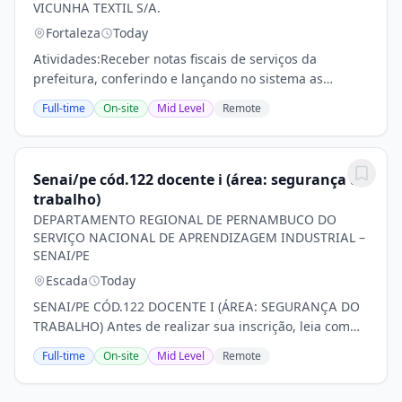
VICUNHA TEXTIL S/A.
Fortaleza
Today
Atividades:Receber notas fiscais de serviços da
prefeitura, conferindo e lançando no sistema as
informações para pagamento;Gerar relatório dos fretes
Full-time
On-site
Mid Level
Remote
sobre saídas, conferindo as informações fiscais...
Senai/pe cód.122 docente i (área: segurança do
trabalho)
DEPARTAMENTO REGIONAL DE PERNAMBUCO DO
SERVIÇO NACIONAL DE APRENDIZAGEM INDUSTRIAL –
SENAI/PE
Escada
Today
SENAI/PE CÓD.122 DOCENTE I (ÁREA: SEGURANÇA DO
TRABALHO) Antes de realizar sua inscrição, leia com
atenção as informações disponíveis nas Regras do
Full-time
On-site
Mid Level
Remote
Processo Seletivo SENAI (clique aqui)- INSCRIÇÕES:...