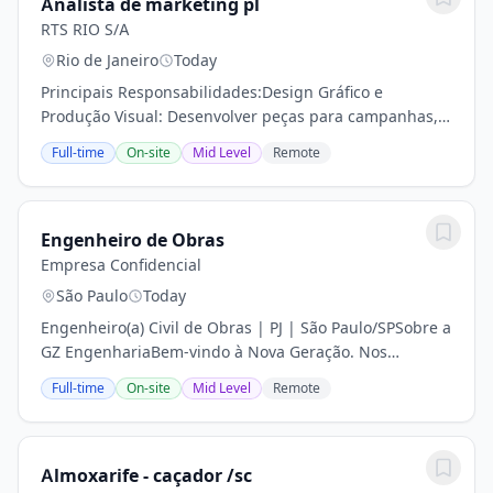
Analista de marketing pl
RTS RIO S/A
Rio de Janeiro
Today
Principais Responsabilidades:Design Gráfico e
Produção Visual: Desenvolver peças para campanhas,
redes sociais, materiais institucionais e intranet, com
Full-time
On-site
Mid Level
Remote
domínio avançado do Pacote Adobe (Photoshop,...
Engenheiro de Obras
Empresa Confidencial
São Paulo
Today
Engenheiro(a) Civil de Obras | PJ | São Paulo/SPSobre a
GZ EngenhariaBem-vindo à Nova Geração. Nos
transformamos para construir o futuro.A GZ
Full-time
On-site
Mid Level
Remote
Engenharia é uma construtora e gestora de obras que
atua...
Almoxarife - caçador /sc