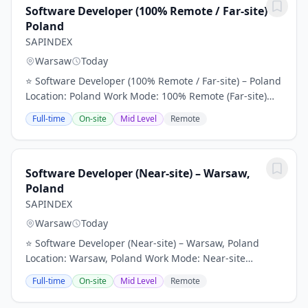
Software Developer (100% Remote / Far-site) –
Poland
SAPINDEX
Warsaw
Today
⭐ Software Developer (100% Remote / Far-site) – Poland
Location: Poland Work Mode: 100% Remote (Far-site)
Contract Type: Freelance Duration: Long-term project🚀
Full-time
On-site
Mid Level
Remote
Role OverviewWe are looking for...
Software Developer (Near-site) – Warsaw,
Poland
SAPINDEX
Warsaw
Today
⭐ Software Developer (Near-site) – Warsaw, Poland
Location: Warsaw, Poland Work Mode: Near-site
Contract Type: Freelance Duration: Long-term project🚀
Full-time
On-site
Mid Level
Remote
Role OverviewWe are looking for a Software...