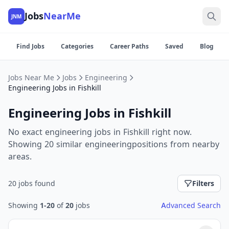
Jobs
NearMe
JNM
Find Jobs
Categories
Career Paths
Saved
Blog
Jobs Near Me
Jobs
Engineering
Engineering Jobs in Fishkill
Engineering Jobs in Fishkill
No exact engineering jobs in Fishkill right now.
Showing 20 similar engineeringpositions from nearby
areas.
20 jobs found
Filters
Showing
1-20
of
20
jobs
Advanced Search