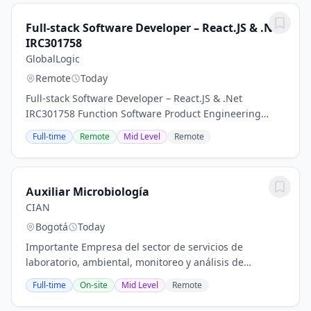
Full-stack Software Developer – React.JS & .Net
IRC301758
GlobalLogic
Remote
Today
Full-stack Software Developer – React.JS & .Net
IRC301758 Function Software Product Engineering
Experience 5-10 years Location Peru - Lima Skills .net,
Full-time
Remote
Mid Level
Remote
C#, JSON, JSON payloads, ReactJS, TypeScript,...
Auxiliar Microbiología
CIAN
Bogotá
Today
Importante Empresa del sector de servicios de
laboratorio, ambiental, monitoreo y análisis de
muestras, requiere para su equipo de trabajo Analista
Full-time
On-site
Mid Level
Remote
de Laboratorio perfil: Formación Académica:...