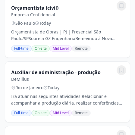
Orçamentista (civil)
Empresa Confidencial
São Paulo
Today
Orçamentista de Obras | PJ | Presencial São
Paulo/SPSobre a GZ EngenhariaBem-vindo à Nova
Geração. Nos transformamos para construir o futuro.A
Full-time
On-site
Mid Level
Remote
GZ Engenharia é uma construtora e gestora de obras
que...
Auxiliar de administração - produção
DeMillus
Rio de Janeiro
Today
Irá atuar nas seguintes atividades:Relacionar e
acompanhar a produção diária, realizar conferências
variadas, preencher relatórios, guias, boletins, recibos,
Full-time
On-site
Mid Level
Remote
emitir requisições de materiais,...