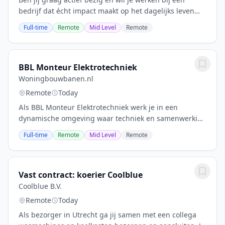
bedrijf dat écht impact maakt op het dagelijks leven
van anderen? Werk je nauwkeurig, heb je logistieke
Full-time
Remote
Mid Level
Remote
ervaring én vind je het leuk om onderdeel...
BBL Monteur Elektrotechniek
Woningbouwbanen.nl
Remote
Today
Als BBL Monteur Elektrotechniek werk je in een
dynamische omgeving waar techniek en samenwerking
centraal staan. Je leert het vak van ervaren monteurs
Full-time
Remote
Mid Level
Remote
en draagt bij aan de betrouwbaarheid en...
Vast contract: koerier Coolblue
Coolblue B.V.
Remote
Today
Als bezorger in Utrecht ga jij samen met een collega