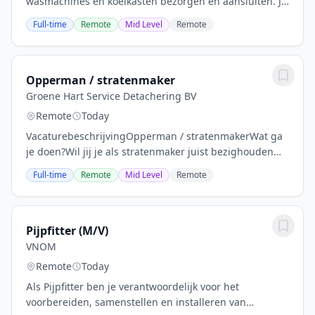
wasmachines en koelkasten bezorgen en aansluiten. Jij
rijdt in onze blauwe bus en hebt minimaal 2 jaar een
Full-time
Remote
Mid Level
Remote
rijbewijs. Elke dag verken je nieuwe...
Opperman / stratenmaker
Groene Hart Service Detachering BV
Remote
Today
VacaturebeschrijvingOpperman / stratenmakerWat ga
je doen?Wil jij je als stratenmaker juist bezighouden
met kleinschalig herstelwerk, in plaats van seriematig
Full-time
Remote
Mid Level
Remote
straten? Ben je daarnaast fysiek in orde...
Pijpfitter (M/V)
VNOM
Remote
Today
Als Pijpfitter ben je verantwoordelijk voor het
voorbereiden, samenstellen en installeren van