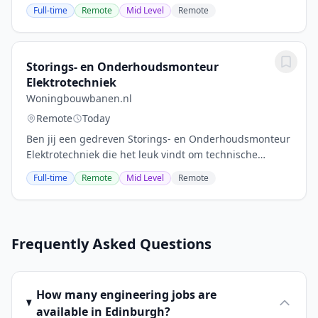
leidingwerk volgens de geldende specificaties en
Full-time
Remote
Mid Level
Remote
tekeningen. Jouw werkzaamheden bestaan onder
andere...
Storings- en Onderhoudsmonteur
Elektrotechniek
Woningbouwbanen.nl
Remote
Today
Ben jij een gedreven Storings- en Onderhoudsmonteur
Elektrotechniek die het leuk vindt om technische
uitdagingen aan te gaan? In deze rol maak je deel uit
Full-time
Remote
Mid Level
Remote
van een dynamisch team binnen de Technische...
Frequently Asked Questions
How many engineering jobs are
available in Edinburgh?