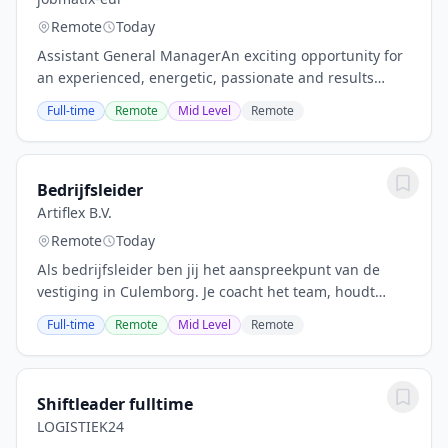
Remote
Today
Assistant General ManagerAn exciting opportunity for
an experienced, energetic, passionate and results
driven Assistant General Manager. Can you inspire,
Full-time
Remote
Mid Level
Remote
lead, coach and develop the teams to deliver...
Bedrijfsleider
Artiflex B.V.
Remote
Today
Als bedrijfsleider ben jij het aanspreekpunt van de
vestiging in Culemborg. Je coacht het team, houdt
overzicht en zorgt dat werk en service soepel
Full-time
Remote
Mid Level
Remote
verlopen.Dit ga je doen:Collega's coachen,...
Shiftleader fulltime
LOGISTIEK24