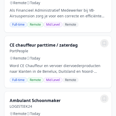
Remote
Today
Als Financieel Administratief Medewerker bij VB-
Airsuspension zorg je voor een correcte en efficiënte
financiële administratie. Je verwerkt financiële
Full-time
Remote
Mid Level
Remote
gegevens, ondersteunt bij maandafsluitingen en...
CE chauffeur parttime / zaterdag
PortPeople
Remote
Today
Word CE Chauffeur en vervoer diervoederproducten
naar klanten in de Benelux, Duitsland en Noord-
Frankrijk. In deze functie als CE Chauffeur speel je een
Full-time
Remote
Mid Level
Remote
cruciale rol in het leveren van vochtrijke...
Ambulant Schoonmaker
LOGISTIEK24
Remote
Today