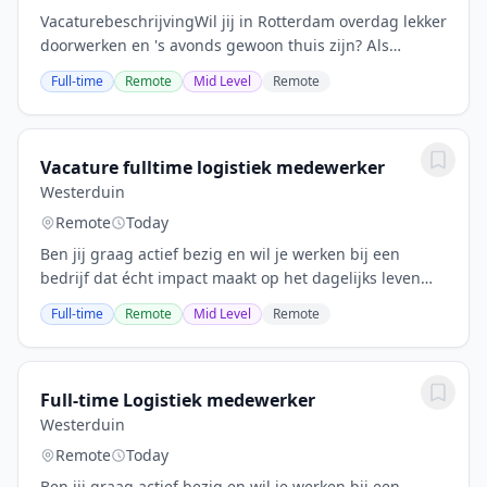
VacaturebeschrijvingWil jij in Rotterdam overdag lekker
doorwerken en 's avonds gewoon thuis zijn? Als
ambulant schoonmaker ga je met een bedrijfsauto op
Full-time
Remote
Mid Level
Remote
pad naar verschillende locaties in en rond...
Vacature fulltime logistiek medewerker
Westerduin
Remote
Today
Ben jij graag actief bezig en wil je werken bij een
bedrijf dat écht impact maakt op het dagelijks leven
van anderen? Werk je nauwkeurig, heb je logistieke
Full-time
Remote
Mid Level
Remote
ervaring én vind je het leuk om onderdeel...
Full-time Logistiek medewerker
Westerduin
Remote
Today
Ben jij graag actief bezig en wil je werken bij een