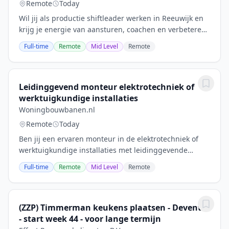
Remote
Today
Wil jij als productie shiftleader werken in Reeuwijk en
krijg je energie van aansturen, coachen en verbeteren?
Jij leidt jouw ploeg in een 3-ploegendienst en zorgt dat
Full-time
Remote
Mid Level
Remote
de productielijnen veilig,...
Leidinggevend monteur elektrotechniek of
werktuigkundige installaties
Woningbouwbanen.nl
Remote
Today
Ben jij een ervaren monteur in de elektrotechniek of
werktuigkundige installaties met leidinggevende
kwaliteiten? Zoek je uitdagende utiliteitsprojecten
Full-time
Remote
Mid Level
Remote
waarin je jouw creativiteit kunt inzetten? Dan...
(ZZP) Timmerman keukens plaatsen - Deventer
- start week 44 - voor lange termijn