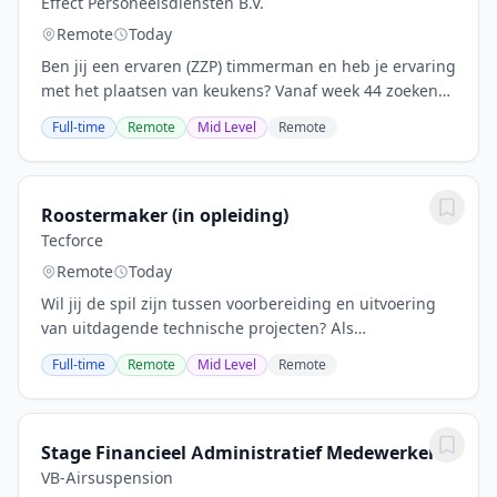
Effect Personeelsdiensten B.V.
Remote
Today
Ben jij een ervaren (ZZP) timmerman en heb je ervaring
met het plaatsen van keukens? Vanaf week 44 zoeken
wij vakmensen voor een langdurig project in Deventer.
Full-time
Remote
Mid Level
Remote
Je nieuwe baanWat ga je allemaal...
Roostermaker (in opleiding)
Tecforce
Remote
Today
Wil jij de spil zijn tussen voorbereiding en uitvoering
van uitdagende technische projecten? Als
Werkvoorbereider zorg jij ervoor dat alles tot in de
Full-time
Remote
Mid Level
Remote
puntjes geregeld is, zodat jouw collega's in de...
Stage Financieel Administratief Medewerker
VB-Airsuspension