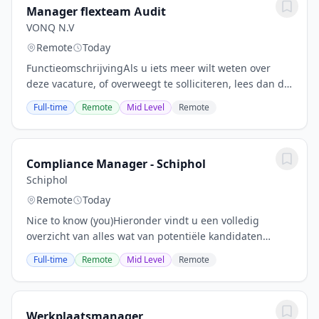
Manager flexteam Audit
VONQ N.V
Remote
Today
FunctieomschrijvingAls u iets meer wilt weten over
deze vacature, of overweegt te solliciteren, lees dan de
volgende vacature-informatie.Manager flexteam Audit
Full-time
Remote
Mid Level
Remote
in ZwolleWerken zonder vast...
Compliance Manager - Schiphol
Schiphol
Remote
Today
Nice to know (you)Hieronder vindt u een volledig
overzicht van alles wat van potentiële kandidaten
wordt verwacht, evenals hoe u kunt solliciteren. Veel
Full-time
Remote
Mid Level
Remote
succes!Als Compliance Manager zorg jij ervoor...
Werkplaatsmanager