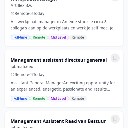
Artiflex B.V.
Remote
Today
Als werkplaatsmanager in Ameide stuur je circa 8
collega's aan op de werkplaats en werk je zelf mee. Je
bewaakt de planning en stemt hierover af met het
Full-time
Remote
Mid Level
Remote
management. Je bereidt stelkozijnen voor tot...
Management assistent directeur generaal
jobmatix-eur
Remote
Today
Assistant General ManagerAn exciting opportunity for
an experienced, energetic, passionate and results
driven Assistant General Manager. Can you inspire,
Full-time
Remote
Mid Level
Remote
lead, coach and develop the teams to deliver...
Management Assistent Raad van Bestuur
jobmatix-eur