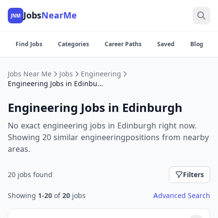
Jobs
NearMe
JNM
Find Jobs
Categories
Career Paths
Saved
Blog
Jobs Near Me
Jobs
Engineering
Engineering Jobs in Edinburgh
Engineering Jobs in Edinburgh
No exact engineering jobs in Edinburgh right now.
Showing 20 similar engineeringpositions from nearby
areas.
20 jobs found
Filters
Showing
1-20
of
20
jobs
Advanced Search