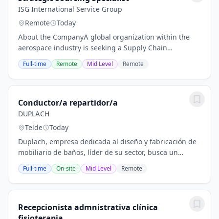
ISG International Service Group
Remote
Today
About the CompanyA global organization within the
aerospace industry is seeking a Supply Chain
Manufacturing Specialist to support and enhance end-
Full-time
Remote
Mid Level
Remote
to-end supply chain operations linked to structural...
Conductor/a repartidor/a
DUPLACH
Telde
Today
Duplach, empresa dedicada al diseño y fabricación de
mobiliario de baños, líder de su sector, busca un
repartidor/a para su equipo de Canarias. Únete a
Full-time
On-site
Mid Level
Remote
nuestro equipo y sé parte fundamental de...
Recepcionista admnistrativa clínica
fisioterapia