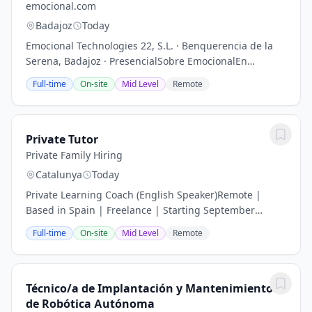
emocional.com
Badajoz
Today
Emocional Technologies 22, S.L. · Benquerencia de la
Serena, Badajoz · PresencialSobre EmocionalEn
emocional.com somos un centro de psicología y
Full-time
On-site
Mid Level
Remote
formación que combina lo mejor de la tecnología con
lo...
Private Tutor
Private Family Hiring
Catalunya
Today
Private Learning Coach (English Speaker)Remote |
Based in Spain | Freelance | Starting September
2026We’re looking for an exceptional educator.Not just
Full-time
On-site
Mid Level
Remote
someone to teach lessons.Someone who can...
Técnico/a de Implantación y Mantenimiento
de Robótica Autónoma