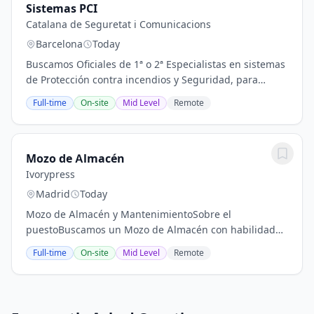
Sistemas PCI
Catalana de Seguretat i Comunicacions
Barcelona
Today
Buscamos Oficiales de 1ª o 2ª Especialistas en sistemas
de Protección contra incendios y Seguridad, para
formar parte de nuestro equipo realizando trabajos de
Full-time
On-site
Mid Level
Remote
instalación.RequisitosExperiencia en...
Mozo de Almacén
Ivorypress
Madrid
Today
Mozo de Almacén y MantenimientoSobre el
puestoBuscamos un Mozo de Almacén con habilidades
de mantenimiento para incorporarse a nuestro equipo.
Full-time
On-site
Mid Level
Remote
Buscamos una persona responsable, organizada y...