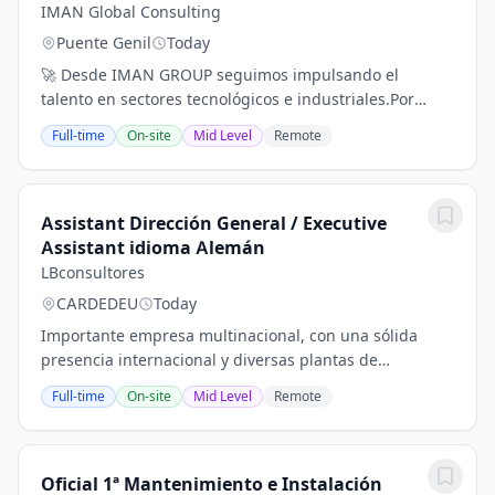
IMAN Global Consulting
Puente Genil
Today
🚀 Desde IMAN GROUP seguimos impulsando el
talento en sectores tecnológicos e industriales.Por
encargo de nuestro cliente, compañía referente en
Full-time
On-site
Mid Level
Remote
soluciones innovadoras y servicios avanzados,
buscamos...
Assistant Dirección General / Executive
Assistant idioma Alemán
LBconsultores
CARDEDEU
Today
Importante empresa multinacional, con una sólida
presencia internacional y diversas plantas de
producción en distintos países, precisa incorporar para
Full-time
On-site
Mid Level
Remote
su sede ubicada en el Vallès Oriental un/a:...
Oficial 1ª Mantenimiento e Instalación