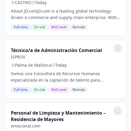
CASTRO
Today
About JD.comJD.com is a leading global technology-
driven e-commerce and supply chain enterprise. With
an extensive logistics network and a strong
Full-time
On-site
Mid Level
Remote
commitment to efficiency, innovation, and...
Técnico/a de Administración Comercial
ISPROX
Palma de Mallorca
Today
Somos una Consultora de Recursos Humanos
especializada en la captación de talento para
organizaciones empresariales. En ISPROX tenemos el
Full-time
On-site
Mid Level
Remote
objetivo de seleccionar talento para las compañías que
mejor...
Personal de Limpieza y Mantenimiento –
Residencia de Mayores
emocional.com