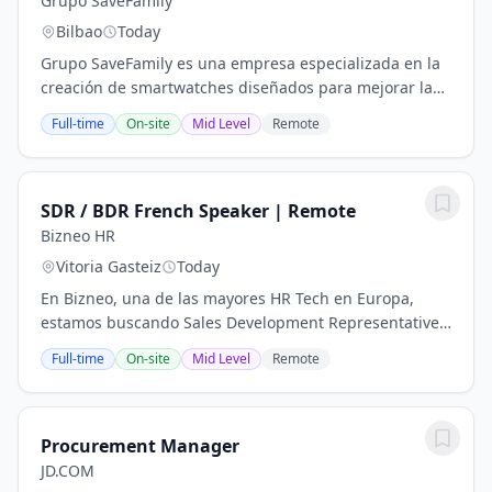
Grupo SaveFamily
Bilbao
Today
Grupo SaveFamily es una empresa especializada en la
creación de smartwatches diseñados para mejorar la
seguridad y el bienestar familiar. Sus dispositivos están
Full-time
On-site
Mid Level
Remote
enfocados en ofrecer funcionalidades...
SDR / BDR French Speaker | Remote
Bizneo HR
Vitoria Gasteiz
Today
En Bizneo, una de las mayores HR Tech en Europa,
estamos buscando Sales Development Representatives
(SDR o BDR) para el mercado Francés. Si te apetece
Full-time
On-site
Mid Level
Remote
unirte a una empresa con cultura startup, que...
Procurement Manager
JD.COM