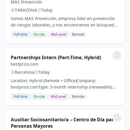
MAS Prevención
TARAZONA
Today
Somos MAS Prevención, empresa líder en prevención
de riesgos laborales, y nos encontramos en búsqueda
de un/a Enfermero/a general o especialista en
Full-time
On-site
Mid Level
Remote
enfermería del trabajo para unirse a las...
Partnerships Intern (Part-Time, Hybrid)
bestprice.com
Barcelona
Today
Location: Hybrid (Remote + Office)Company:
bestprice.comType: 3-month internship (renewable)
with potential full-time opportunityAbout
Full-time
On-site
Mid Level
Remote
bestprice.combestprice.com is a young and fast-
growing startup...
Auxiliar Sociosanitario/a – Centro de Día para
Personas Mayores