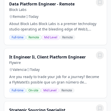
Data Platform Engineer - Remote
Block Labs
Remote
Today
About Block Labs Block Labs is a premier technology
studio operating at the bleeding edge of Web3,
Artificial Intelligence, and i Gaming. We don't just ship
Full-time
Remote
Mid Level
Remote
features; we engineer...
It Engineer Ii, Client Platform Engineer
Flywire
Valencia
Today
Are you ready to trade your job for a journey? Become
a FlyMate!Es posible que un gran número de
candidatos se presenten a este puesto, así que
Full-time
On-site
Mid Level
Remote
asegúrese de enviar su CV y su solicitud lo antes...
Strategic Sourcing Specialist