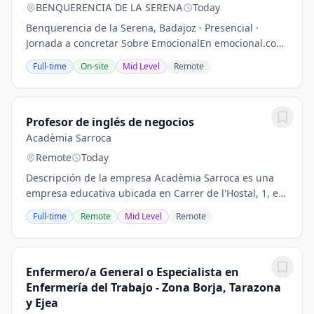
BENQUERENCIA DE LA SERENA
Today
Benquerencia de la Serena, Badajoz · Presencial ·
Jornada a concretar Sobre EmocionalEn emocional.com
somos un centro de psicología y formación que
Full-time
On-site
Mid Level
Remote
combina lo mejor de la tecnología con lo mejor de...
Profesor de inglés de negocios
Acadèmia Sarroca
Remote
Today
Descripción de la empresa Acadèmia Sarroca es una
empresa educativa ubicada en Carrer de l'Hostal, 1, en
Móra d'Ebre (Tarragona). Nos dedicamos a la
Full-time
Remote
Mid Level
Remote
enseñanza de idiomas y formación complementaria,...
Enfermero/a General o Especialista en
Enfermería del Trabajo - Zona Borja, Tarazona
y Ejea