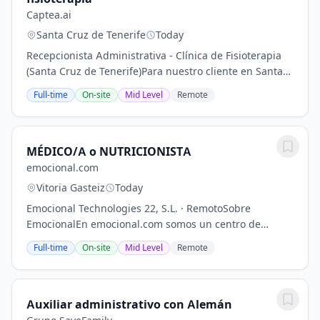
Captea.ai
Santa Cruz de Tenerife
Today
Recepcionista Administrativa - Clínica de Fisioterapia
(Santa Cruz de Tenerife)Para nuestro cliente en Santa
Cruz de Tenerife: Buscamos una persona resolutiva y
Full-time
On-site
Mid Level
Remote
con don de gentes para incorporarse...
MÉDICO/A o NUTRICIONISTA
emocional.com
Vitoria Gasteiz
Today
Emocional Technologies 22, S.L. · RemotoSobre
EmocionalEn emocional.com somos un centro de
psicología y formación que combina lo mejor de la
Full-time
On-site
Mid Level
Remote
tecnología con lo mejor de las personas.Ayudamos a
más de...
Auxiliar administrativo con Alemán