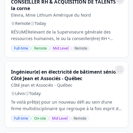
CONSEILLER RH & ACQUISITION DE TALENTS -
la corne
Elevra, Mine Lithium Amérique du Nord
Remote
Today
RÉSUMÉRelevant de la Superviseure générale des
ressources humaines, le ou la conseiller(ère) RH •
Organiser et animer les activités d’accueil et
Full-time
Remote
Mid Level
Remote
d’intégration des nouveaux employés dans le cadre
du...
Ingénieur(e) en électricité de bâtiment sénior -
Côté Jean et Associés - Québec
Côté Jean et Associés - Québec
Lévis
Today
Te voilà prêt(e) pour un nouveau défi au sein d’une
firme multidisciplinaire qui regroupe à la fois esprit de
communauté dynamique, projets d’envergures et
Full-time
On-site
Mid Level
Remote
conditions de travail prisées? Que ce soit...