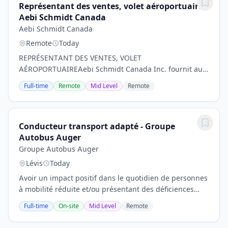
Représentant des ventes, volet aéroportuaire -
Aebi Schmidt Canada
Aebi Schmidt Canada
Remote
Today
REPRÉSENTANT DES VENTES, VOLET
AÉROPORTUAIREAebi Schmidt Canada Inc. fournit aux
aéroports, aux municipalités, aux clients
Full-time
Remote
Mid Level
Remote
gouvernementaux et aux entrepreneurs une gamme
complète de produits, de...
Conducteur transport adapté - Groupe
Autobus Auger
Groupe Autobus Auger
Lévis
Today
Avoir un impact positif dans le quotidien de personnes
à mobilité réduite et/ou présentant des déficiences
intellectuelles en leur permettant de se déplacer en
Full-time
On-site
Mid Level
Remote
toute sécurité, c’est une mission qui...