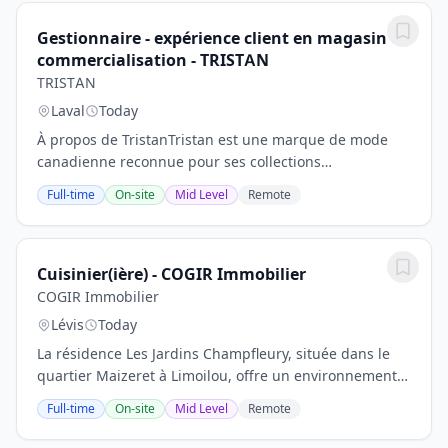
Gestionnaire - expérience client en magasin et
commercialisation - TRISTAN
TRISTAN
Laval
Today
À propos de TristanTristan est une marque de mode
canadienne reconnue pour ses collections
contemporaines et ses pièces conçues et développées
Full-time
On-site
Mid Level
Remote
ici, avec une attention particulière à la qualité, au...
Cuisinier(ière) - COGIR Immobilier
COGIR Immobilier
Lévis
Today
La résidence Les Jardins Champfleury, située dans le
quartier Maizeret à Limoilou, offre un environnement
de travail convivial, une ambiance chaleureuse et une
Full-time
On-site
Mid Level
Remote
excellente qualité de vie! Nous sommes...