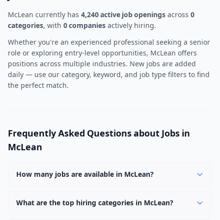
McLean currently has
4,240 active job openings
across
0
categories
, with
0 companies
actively hiring.
Whether you're an experienced professional seeking a senior
role or exploring entry-level opportunities, McLean offers
positions across multiple industries. New jobs are added
daily — use our category, keyword, and job type filters to find
the perfect match.
Frequently Asked Questions about Jobs in
McLean
How many jobs are available in McLean?
There are currently 4,240 active job openings in McLean
across 0 categories. New positions are added daily.
What are the top hiring categories in McLean?
Browse our listings to discover the most popular job