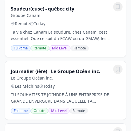
Soudeur(euse) - québec city
Groupe Canam
Remote
Today
Ta vie chez Canam La soudure, chez Canam, c’est
essentiel. Que ce soit du FCAW ou du GMAW, les
procédés de soudage donnent vie à nos structures
Full-time
Remote
Mid Level
Remote
métalliques et ton expertise est gage de qualité à...
Journalier (ière) - Le Groupe Océan inc.
Le Groupe Océan inc.
Les Méchins
Today
TU SOUHAITES TE JOINDRE À UNE ENTREPRISE DE
GRANDE ENVERGURE DANS LAQUELLE TA
CONTRIBUTION SERA RECONNUE? LIS LA SUITE, CETTE
Full-time
On-site
Mid Level
Remote
OFFRE EST PARFAITE POUR TOI! Nous recherchons
activement un activement un...