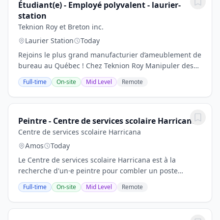
Étudiant(e) - Employé polyvalent - laurier-
station
Teknion Roy et Breton inc.
Laurier Station
Today
Rejoins le plus grand manufacturier d’ameublement de
bureau au Québec ! Chez Teknion Roy Manipuler des
pièces ou de la matière première manuellement ou à
Full-time
On-site
Mid Level
Remote
l'aide de divers équipements; Assembler et...
Peintre - Centre de services scolaire Harricana
Centre de services scolaire Harricana
Amos
Today
Le Centre de services scolaire Harricana est à la
recherche d'un·e peintre pour combler un poste
régulier à temps complet, à raison de 38 heures 45
Full-time
On-site
Mid Level
Remote
minutes par semaine, au Service des ressources...