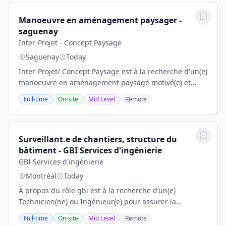
Manoeuvre en aménagement paysager -
saguenay
Inter-Projet - Concept Paysage
Saguenay
Today
Inter-Projet/ Concept Paysage est à la recherche d'un(e)
manoeuvre en aménagement paysagé motivé(e) et
fiable pour rejoindre notre équipe. La personne
Full-time
On-site
Mid Level
Remote
sélectionnée participera à l'aménagement et à...
Surveillant.e de chantiers, structure du
bâtiment - GBI Services d'ingénierie
GBI Services d'ingénierie
Montréal
Today
À propos du rôle gbi est à la recherche d’un(e)
Technicien(ne) ou Ingénieur(e) pour assurer la
surveillance de chantiers au sien de notre équipe en
Full-time
On-site
Mid Level
Remote
structure du bâtiment. La personne sera appelée à...