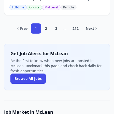
des usagers. EXIGENCES Éducation: • Doit détenir une
Full-time
On-site
Mid Level
Remote
maîtrise en psychoéducation ; • Être...
Prev
1
2
3
...
212
Next
Get Job Alerts for McLean
Be the first to know when new jobs are posted in
McLean. Bookmark this page and check back daily for
fresh opportunities.
Browse All Jobs
Job Market in McLean