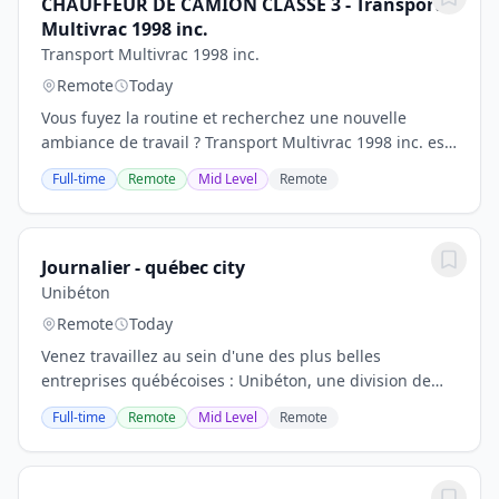
CHAUFFEUR DE CAMION CLASSE 3 - Transport
Multivrac 1998 inc.
Transport Multivrac 1998 inc.
Remote
Today
Vous fuyez la routine et recherchez une nouvelle
ambiance de travail ? Transport Multivrac 1998 inc. est
à la recherche d’un chauffeur de camion classe 3 pour
Full-time
Remote
Mid Level
Remote
joindre son équipe dynamique! Vos...
Journalier - québec city
Unibéton
Remote
Today
Venez travaillez au sein d'une des plus belles
entreprises québécoises : Unibéton, une division de
Ciment Québec. Travailler chez Ciment Québec c'est
Full-time
Remote
Mid Level
Remote
participer à l'effervescence d'une entreprise...