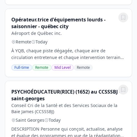
Opérateur.trice d'équipements lourds -
saisonnier - québec city
Aéroport de Québec inc.
Remote
Today
À YQB, chaque piste dégagée, chaque aire de
circulation entretenue et chaque intervention terrain
contribue à la sécurité des opérations et à l'expérience
Full-time
Remote
Mid Level
Remote
des voyageurs. Comme opé d'équipements...
PSYCHOÉDUCATEUR(RICE) (1652) au CCSSSBJ -
saint-georges
Conseil Cri de la Santé et des Services Sociaux de la
Baie James (CCSSSBJ)
Saint Georges
Today
DESCRIPTION Personne qui conçoit, actualise, analyse
et évalue des programmes en vue de la réadaptation