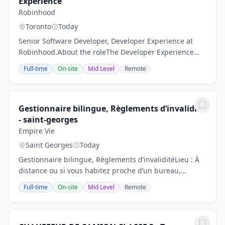
Experience
Robinhood
Toronto
Today
Senior Software Developer, Developer Experience at
Robinhood.About the roleThe Developer Experience
team manages the core infrastructure that powers
Full-time
On-site
Mid Level
Remote
engineering at Robinhood. You will build and scale...
Gestionnaire bilingue, Règlements d’invalidité
- saint-georges
Empire Vie
Saint Georges
Today
Gestionnaire bilingue, Règlements d’invaliditéLieu : À
distance ou si vous habitez proche d’un bureau,
hybride - Kingston, North York ou MontréalLa
Full-time
On-site
Mid Level
Remote
fourchette de rémunération cible totale (RCT), qui...