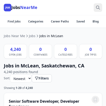
Jobs
NearMe
JNM
Find Jobs
Categories
Career Paths
Saved
Blog
Jobs Near Me
Jobs
Jobs in McLean
4,240
0
0
0
OPEN JOBS
COMPANIES
CATEGORIES
JOB TYPES
Jobs in McLean, Saskatchewan, CA
4,240 positions found
Filters
Sort:
Showing
1-20
of
4,240
Senior Software Developer, Developer