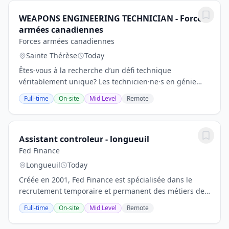
WEAPONS ENGINEERING TECHNICIAN - Forces
armées canadiennes
Forces armées canadiennes
Sainte Thérèse
Today
Êtes-vous à la recherche d’un défi technique
véritablement unique? Les technicien·ne·s en génie
des armes des Forces armées canadiennes (FAC) sont
Full-time
On-site
Mid Level
Remote
amené·e·s à mettre leurs compétences à l’épreuve...
Assistant controleur - longueuil
Fed Finance
Longueuil
Today
Créée en 2001, Fed Finance est spécialisée dans le
recrutement temporaire et permanent des métiers de
la comptabilité et de la finance. Nos consultants sont
Full-time
On-site
Mid Level
Remote
tous experts et parlent votre langue. Nous...