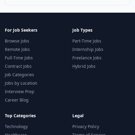
For Job Seekers
Job Types
Browse Jobs
Part-Time Jobs
Remote Jobs
Internship Jobs
Full-Time Jobs
Freelance Jobs
Contract Jobs
Hybrid Jobs
Job Categories
Jobs by Location
Interview Prep
Career Blog
Top Categories
Legal
Technology
Privacy Policy
Healthcare
Terms of Service