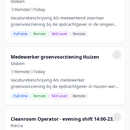
Globen
Remote
Today
Vacaturebeschrijving Als meewerkend voorman
groenvoorziening bij de opdrachtgever in de omgeving
Harderwijk stuur je het team aan in de buitenlucht. Je
Full-time
Remote
Mid Level
Remote
combineert leidinggeven met uitvoerend werk in...
Medewerker groenvoorziening Huizen
Globen
Remote
Today
Vacaturebeschrijving Als medewerker
groenvoorziening bij de opdrachtgever in Huizen werk
je dagelijks in de frisse buitenlucht aan mooie
Full-time
Remote
Mid Level
Remote
projecten. Je zorgt samen met collega's voor strakke
parken en...
Cleanroom Operator - evening shift 14:00-23:00
Riecra