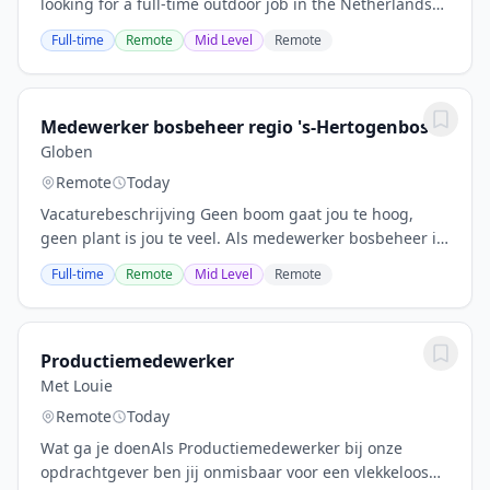
looking for a full-time outdoor job in the Netherlands?
Dutch is not required — you can work here using
Full-time
Remote
Mid Level
Remote
English. Then this Green Maintenance Worker...
Medewerker bosbeheer regio 's-Hertogenbosch
Globen
Remote
Today
Vacaturebeschrijving Geen boom gaat jou te hoog,
geen plant is jou te veel. Als medewerker bosbeheer in
de omgeving van 's-Hertogenbosch ben je samen met
Full-time
Remote
Mid Level
Remote
het team verantwoordelijk voor het opsporen...
Productiemedewerker
Met Louie
Remote
Today
Wat ga je doenAls Productiemedewerker bij onze
opdrachtgever ben jij onmisbaar voor een vlekkeloos