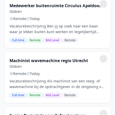
Medewerker buitenruimte Circulus Apeldoorn
Globen
Remote
Today
Vacaturebeschrijving Ben jij op zoek naar een baan
waar je lekker buiten kunt werken en tegelijkertijd
bijdraagt aan de openbare ruimte van Apeldoorn? Dan
Full-time
Remote
Mid Level
Remote
is de functie Medewerker Openbare Ruimte bij...
Machinist wavemachine regio Utrecht
Globen
Remote
Today
Vacaturebeschrijving Als machinist van een veeg- of
wavemachine bij de opdrachtgever in de omgeving van
Utrecht werk je met veel vrijheid aan een schone
Full-time
Remote
Mid Level
Remote
buitenruimte. Deze vacature biedt jou de kans...