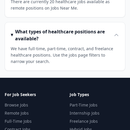
There are currently 20 healthcare jobs available as
remote positions on Jobs Near Me.
What types of healthcare positions are
available?
We have full-time, part-time, contract, and freelance
healthcare positions. Use the jobs page filters to
narrow your search.
For Job Seekers
Job Types
Browse Jobs
Part-Time Jobs
Remote Jobs
Internship Jobs
Full-Time Jobs
Freelance Jobs
Contract Jobs
Hybrid Jobs