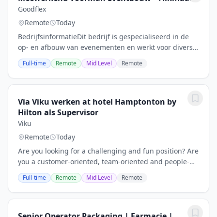
Goodflex
Remote
Today
BedrijfsinformatieDit bedrijf is gespecialiseerd in de
op- en afbouw van evenementen en werkt voor diverse
grote en kleine opdrachtgevers in Nederland en
Full-time
Remote
Mid Level
Remote
daarbuiten. Met jarenlange ervaring in de...
Via Viku werken at hotel Hamptonton by
Hilton als Supervisor
Viku
Remote
Today
Are you looking for a challenging and fun position? Are
you a customer-oriented, team-oriented and people-
oriented? Then you are the supervisor who we are
Full-time
Remote
Mid Level
Remote
looking for Hotel Crowne Plaza Utrecht...
Senior Operator Packaging | Farmacie |