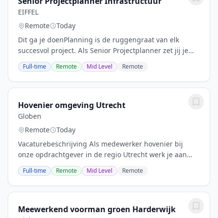
Senior Projectplanner Infrastructuur
EIFFEL
Remote
Today
Dit ga je doenPlanning is de ruggengraat van elk
succesvol project. Als Senior Projectplanner zet jij je
expertise in om complexe infraprojecten soepel te
Full-time
Remote
Mid Level
Remote
laten verlopen. Je vertaalt...
Hovenier omgeving Utrecht
Globen
Remote
Today
Vacaturebeschrijving Als medewerker hovenier bij
onze opdrachtgever in de regio Utrecht werk je aan
diverse uitdagende groenprojecten. Je krijgt de kans
Full-time
Remote
Mid Level
Remote
om met jouw groene vingers prachtige tuinen...
Meewerkend voorman groen Harderwijk