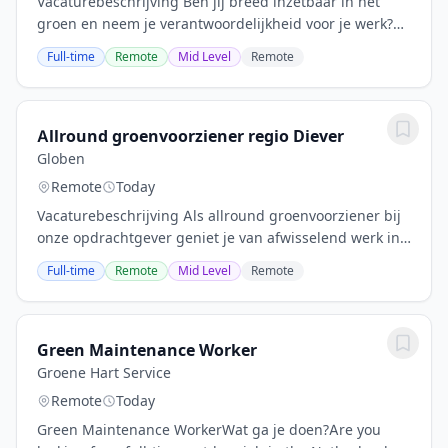
Vacaturebeschrijving Ben jij breed inzetbaar in het
groen en neem je verantwoordelijkheid voor je werk?
Als medewerker groenvoorziening - allround zorg je
Full-time
Remote
Mid Level
Remote
samen met je team voor een verzorgde en...
Allround groenvoorziener regio Diever
Globen
Remote
Today
Vacaturebeschrijving Als allround groenvoorziener bij
onze opdrachtgever geniet je van afwisselend werk in
de buitenlucht. Je krijgt de kans om je te ontwikkelen in
Full-time
Remote
Mid Level
Remote
boomverzorging en tuinaanleg, met...
Green Maintenance Worker
Groene Hart Service
Remote
Today
Green Maintenance WorkerWat ga je doen?Are you