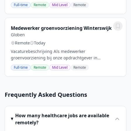
productieproces. Jij zorgt dat alles tijdig klaarstaat,
Full-time
Remote
Mid Level
Remote
kwaliteitsvol wordt afgewerkt en correct...
Medewerker groenvoorziening Winterswijk
Globen
Remote
Today
Vacaturebeschrijving Als medewerker
groenvoorziening bij onze opdrachtgever in
Winterswijk werk je elke dag heerlijk in de buitenlucht.
Full-time
Remote
Mid Level
Remote
Je gaat aan de slag met diverse machines en
gereedschappen om...
Frequently Asked Questions
How many healthcare jobs are available
remotely?