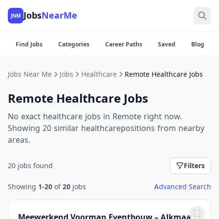
Jobs
NearMe
JNM
Find Jobs
Categories
Career Paths
Saved
Blog
Jobs Near Me
Jobs
Healthcare
Remote Healthcare Jobs
Remote Healthcare Jobs
No exact healthcare jobs in Remote right now.
Showing 20 similar healthcarepositions from nearby
areas.
20 jobs found
Filters
Showing
1-20
of
20
jobs
Advanced Search
Meewerkend Voorman Eventbouw – Alkmaar