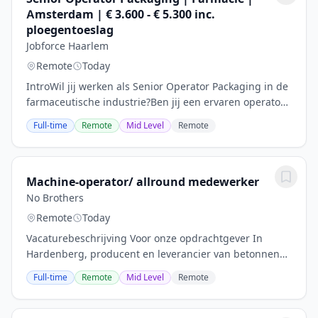
Amsterdam | € 3.600 - € 5.300 inc.
ploegentoeslag
Jobforce Haarlem
Remote
Today
IntroWil jij werken als Senior Operator Packaging in de
farmaceutische industrie?Ben jij een ervaren operator
en toe aan een volgende stap met meer
Full-time
Remote
Mid Level
Remote
verantwoordelijkheid? Dan is deze vacature als...
Machine-operator/ allround medewerker
No Brothers
Remote
Today
Vacaturebeschrijving Voor onze opdrachtgever In
Hardenberg, producent en leverancier van betonnen
bestratingsmaterialen, zijn wij op zoek naar een
Full-time
Remote
Mid Level
Remote
machine-operator / allround medewerker. Je kunt...