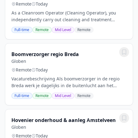
Remote
Today
As a Cleanroom Operator (Cleaning Operator), you
independently carry out cleaning and treatment
processes on supplied products. You work according to
Full-time
Remote
Mid Level
Remote
technical drawings, work orders, and work...
Boomverzorger regio Breda
Globen
Remote
Today
Vacaturebeschrijving Als boomverzorger in de regio
Breda werk je dagelijks in de buitenlucht aan het
behoud van prachtige groenvoorzieningen. Je krijgt de
Full-time
Remote
Mid Level
Remote
kans om in bomen te klimmen en draagt bij...
Hovenier onderhoud & aanleg Amstelveen
Globen
Remote
Today