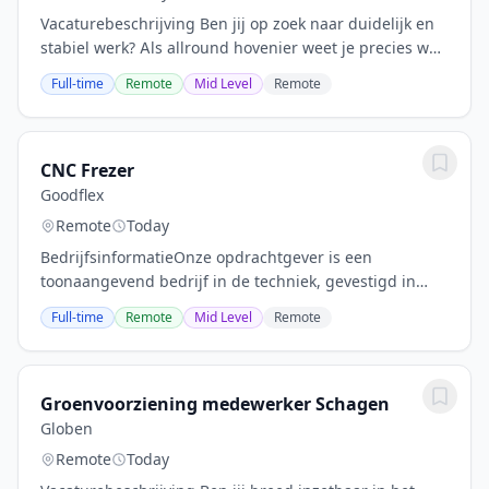
Vacaturebeschrijving Ben jij op zoek naar duidelijk en
stabiel werk? Als allround hovenier weet je precies wat
je doet: onderhoud uitvoeren en nieuwe tuinen helpen
Full-time
Remote
Mid Level
Remote
aanleggen, met een duidelijke...
CNC Frezer
Goodflex
Remote
Today
BedrijfsinformatieOnze opdrachtgever is een
toonaangevend bedrijf in de techniek, gevestigd in
Zaandam. Het bedrijf is gespecialiseerd in het
Full-time
Remote
Mid Level
Remote
ontwerpen en produceren van geavanceerde machines
en...
Groenvoorziening medewerker Schagen
Globen
Remote
Today