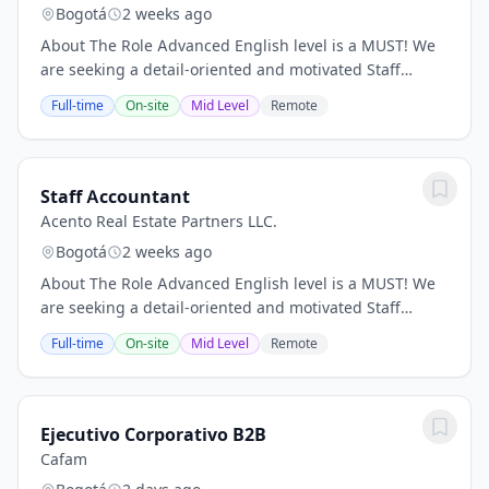
Bogotá
2 weeks ago
About The Role Advanced English level is a MUST! We
are seeking a detail-oriented and motivated Staff
Accountant to join our accounting team. This entry-
Full-time
On-site
Mid Level
Remote
level position is ideal for candidates with...
Staff Accountant
Acento Real Estate Partners LLC.
Bogotá
2 weeks ago
About The Role Advanced English level is a MUST! We
are seeking a detail-oriented and motivated Staff
Accountant to join our accounting team. This entry-
Full-time
On-site
Mid Level
Remote
level position is ideal for candidates with...
Ejecutivo Corporativo B2B
Cafam