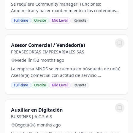
Se requiere Community manager: Funciones:
Administrar y hacer mantenimiento a los contenidos
publicados en la página web, redes sociales. Crear
Full-time
On-site
Mid Level
Remote
contenidos y definir las formas de expresión escritas
y...
Asesor Comercial / Vendedor(a)
PREASESORIAS EMPRESARIALES SAS
Medellín
2 months ago
La empresa MNDS se encuentra en búsqueda de un(a)
Asesor(a) Comercial con actitud de servicio,
habilidades de negociación y orientación al
Full-time
On-site
Mid Level
Remote
cumplimiento de metas. Condiciones laborales Tipo
de...
Auxiliar en Digitación
BUSSINES J.A.C.S.A.S
Bogotá
8 months ago