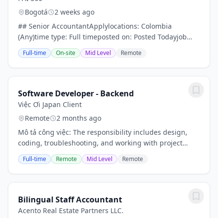
Bogotá
2 weeks ago
## Senior AccountantApplylocations: Colombia
(Any)time type: Full timeposted on: Posted Todayjob
requisition id: Requisition - 2026201065***About FHI
Full-time
On-site
Mid Level
Remote
360***FHI 360 is a nonprofit human development...
Software Developer - Backend
Việc Ơi Japan Client
Remote
2 months ago
Mô tả công việc: The responsibility includes design,
coding, troubleshooting, and working with project
team as well as customers on features/bug fixes- Team
Full-time
Remote
Mid Level
Remote
structure : Line Manager ->BE , FE . QA/QC...
Bilingual Staff Accountant
Acento Real Estate Partners LLC.