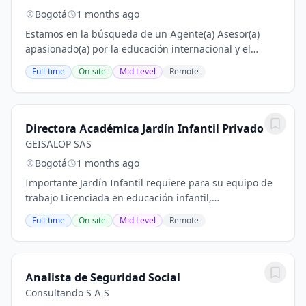
Bogotá
1 months ago
Estamos en la búsqueda de un Agente(a) Asesor(a)
apasionado(a) por la educación internacional y el
acompañamiento a estudiantes en su proyecto de vida.
Full-time
On-site
Mid Level
Remote
Rol: Brindar asesoría personalizada a...
Directora Académica Jardín Infantil Privado
GEISALOP SAS
Bogotá
1 months ago
Importante Jardín Infantil requiere para su equipo de
trabajo Licenciada en educación infantil,
psicopedagogía o Educación infantil, para ocupar el
Full-time
On-site
Mid Level
Remote
cargo en mención, que cuente con experiencia de 3...
Analista de Seguridad Social
Consultando S A S