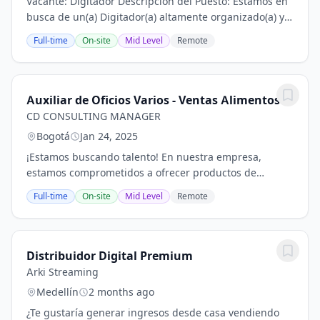
Vacante: Digitador Descripción del Puesto: Estamos en
busca de un(a) Digitador(a) altamente organizado(a) y
con atención al detalle para unirse a nuestro equipo. El
Full-time
On-site
Mid Level
Remote
candidato ideal será responsable...
Auxiliar de Oficios Varios - Ventas Alimentos
CD CONSULTING MANAGER
Bogotá
Jan 24, 2025
¡Estamos buscando talento! En nuestra empresa,
estamos comprometidos a ofrecer productos de
calidad y un excelente servicio al cliente. Por eso,
Full-time
On-site
Mid Level
Remote
buscamos 3 Auxiliares de Ventas, Oficios Varios y...
Distribuidor Digital Premium
Arki Streaming
Medellín
2 months ago
¿Te gustaría generar ingresos desde casa vendiendo