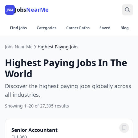
Jobs
NearMe
JNM
Find Jobs
Categories
Career Paths
Saved
Blog
Jobs Near Me
Highest Paying Jobs
Highest Paying Jobs In The
World
Discover the highest paying jobs globally across
all industries.
Showing 1–20 of 27,395 results
Senior Accountant
FHI 360