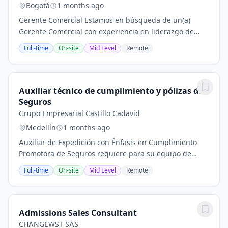
Bogotá
1 months ago
Gerente Comercial Estamos en búsqueda de un(a)
Gerente Comercial con experiencia en liderazgo de
equipos, desarrollo de estrategias comerciales y
Full-time
On-site
Mid Level
Remote
cumplimiento de metas, capaz de dirigir y coordinar...
Auxiliar técnico de cumplimiento y pólizas de
Seguros
Grupo Empresarial Castillo Cadavid
Medellín
1 months ago
Auxiliar de Expedición con Énfasis en Cumplimiento
Promotora de Seguros requiere para su equipo de
trabajo profesionales o estudiantes de últimos
Full-time
On-site
Mid Level
Remote
semestres en carreras como Administración,
Ingeniería...
Admissions Sales Consultant
CHANGEWST SAS