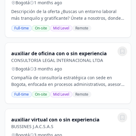
Bogotá
1 months ago
Descripción de la oferta ¿Buscas un entorno laboral
más tranquilo y gratificante? Únete a nosotros, donde
vivirás nuestra cultura, enfocada en tu bienestar y
Full-time
On-site
Mid Level
Remote
desarrollo personal. Que tengan...
auxiliar de oficina con o sin experiencia
CONSULTORIA LEGAL INTERNACIONAL LTDA
Bogotá
3 months ago
Compañía de consultoría estratégica con sede en
Bogota, enfocada en procesos administrativos, asesoría
organizacional y gestión documental corporativa. Nos
Full-time
On-site
Mid Level
Remote
destacamos por la implementación de...
auxiliar virtual con o sin experiencia
BUSSINES J.A.C.S.A.S
Bogotá
3 months ago