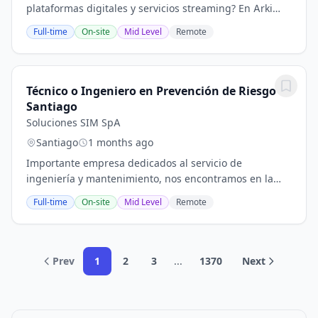
plataformas digitales y servicios streaming? En Arki
Streaming Colombia estamos buscando personas con
Full-time
On-site
Mid Level
Remote
ganas de emprender, vender y crecer...
Técnico o Ingeniero en Prevención de Riesgo -
Santiago
Soluciones SIM SpA
Santiago
1 months ago
Importante empresa dedicados al servicio de
ingeniería y mantenimiento, nos encontramos en la
búsqueda de Técnico o Ingeniero Prevención de
Full-time
On-site
Mid Level
Remote
Riesgos para Rubro Retail. - Sueldo Líquido Ofrecido:...
Prev
1
2
3
...
1370
Next