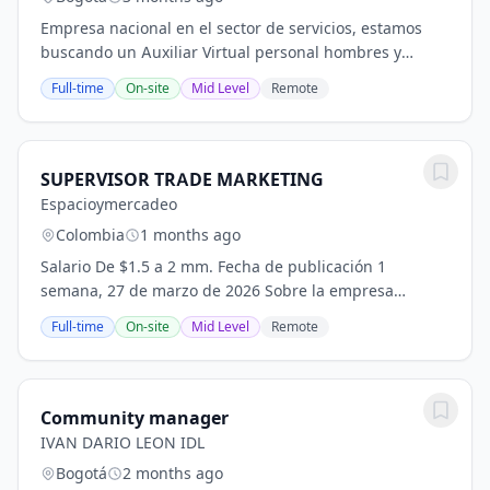
Empresa nacional en el sector de servicios, estamos
buscando un Auxiliar Virtual personal hombres y
mujeres de 18 años años en adelante, comprometido y
Full-time
On-site
Mid Level
Remote
proactivo para unirse a nuestro equipo en la...
SUPERVISOR TRADE MARKETING
Espacioymercadeo
Colombia
1 months ago
Salario De $1.5 a 2 mm. Fecha de publicación 1
semana, 27 de marzo de 2026 Sobre la empresa
Espacio y Mercadeo es una compañía comprometida
Full-time
On-site
Mid Level
Remote
con un ambiente de trabajo cálido y humano.
Garantizamos...
Community manager
IVAN DARIO LEON IDL
Bogotá
2 months ago