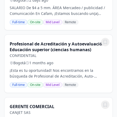
Bogotá
2 days ago
SALARIO De $4 a 5 mm. ÁREA Mercadeo / publicidad /
Comunicación En Cafam, ¡Estamos buscando un(a)
Asesor(a) Corporativo con pasión por el servicio y
Full-time
On-site
Mid Level
Remote
habilidades excepcionales de negociación!...
Profesional de Acreditación y Autoevaluación -
Educación superior (ciencias humanas)
CONFIDENTIAL
Bogotá
1 months ago
¡Esta es tu oportunidad! Nos encontramos en la
búsqueda de Profesional de Acreditación, Auto-
evaluación y Registro Calificado en educación superior
Full-time
On-site
Mid Level
Remote
para trabajar en la ciudad de Bogotá. ¿En que...
GERENTE COMERCIAL
CANJET SAS